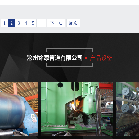
1
2
3
4
5
···
下一页
尾页
沧州铭添管道有限公司
产品设备