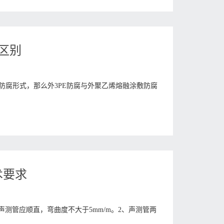
区别
防腐形式，那么外3PE防腐与外聚乙烯熔融涂敷防腐
技术要求
1、声测管应顺直，弯曲度不大于5mm/m。2、声测管两