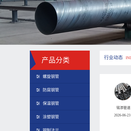
行业动态
IN
产品分类
螺旋钢管
防腐钢管
保温钢管
铭添管道
2026-06-23
涂塑钢管
钢制法兰