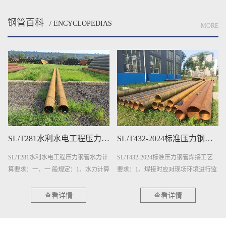
钢管百科
/ ENCYCLOPEDIAS
MORE
SL/T281水利水电工程压力钢管水力计算要求
SL/T432-2024标准压力钢管焊接工艺要求
三层结构聚乙烯(3PE)防腐钢管质量检验
力计
SL/T432-2024标准压力钢管焊接工艺
三层结构聚乙烯(3PE)防腐钢管质量检
计算
要求：1、焊接时应对现场环境进行监
验：1、钢管表面处理的质量检验：
计
测。出现下列任一情况时，采取相应
a）抛(喷)射除锈后的钢管应逐根进行
措施后方可焊接：a）气体···
表面除锈等级检验,用GB/T···
查看详情
查看详情