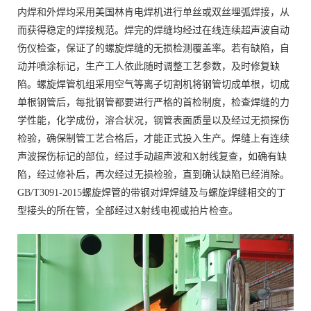
内焊和外焊均采用美国林肯电焊机进行单丝或双丝埋弧焊接，从
而获得稳定的焊接规范。焊完的焊缝均经过在线连续超声波自动
伤仪检查，保证了的螺旋焊缝的无损检测覆盖率。若有缺陷，自
动并喷涂标记，生产工人依此随时调整工艺参数，及时修复缺
陷。螺旋焊管机组采用空气等离子切割机将钢管切成单根，切成
单根钢管后，每批钢管都要进行严格的首检制度，检查焊缝的力
学性能，化学成份，溶合状况，钢管表面质量以及经过无损探伤
检验，确保制管工艺合格后，才能正式投入生产。焊缝上有连续
声波探伤标记的部位，经过手动超声波和X射线复查，如确有缺
陷，经过修补后，再次经过无损检验，直到确认缺陷已经消除。
GB/T3091-2015螺旋焊管的带钢对焊焊缝及与螺旋焊缝相交的丁
型接头的所在管，全部经过X射线电视或拍片检查。