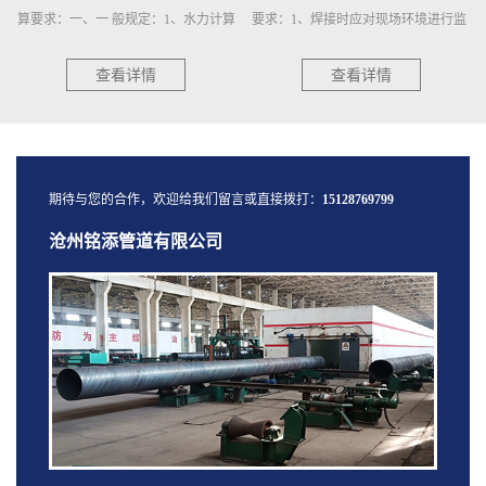
要求：1、焊接时应对现场环境进行监
验：1、钢管表面处理的质量检验：
测。出现下列任一情况时，采取相应
a）抛(喷)射除锈后的钢管应逐根进行
措施后方可焊接：a）气体···
表面除锈等级检验,用GB/T···
查看详情
查看详情
期待与您的合作，欢迎给我们留言或直接拨打：
15128769799
沧州铭添管道有限公司