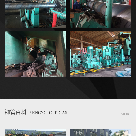
钢管百科
/ ENCYCLOPEDIAS
MORE