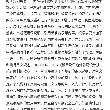
的主要内容有：1.标准名称更改为《化工设备、管道外防腐设计
规范》；2.以工程建设标准要求为主题内容，对原标准内容进行
了全面修订，并按照《工程建设标准编写规定》的要求，对标准
的章节条款及格式重新进行了梳理；3.增加了术语、表面处理要
求、液体介质腐蚀、隔热与防腐、防火与防腐等章节；4.增加了
前言、本规范用词说明、引用标准名录等内容，根据需要增加了
部分条文说明。本规范参照国内外有关标准，并结合我国目前化
工设备、管道外防腐的具体应用、材料生产情况进行编制。修订
中对原编写体例按《工程建设标准编写规定》进行了修改。为便
于设计、施工、制造等单位有关人员在使用本规范时能正确理解
和执行条文规定，HG/T20679-2014《设备及管道外防腐设计规
范》编制组按章、节、条顺序编制了本规范的条文说明，对条文
规定的目的、依据以及执行中需注意的有关事项进行了说明。但
是，条文说明不具备与规范正文同等的法律效力，仅供使用者为
理解和把握标准规定的参考。四、应用：工业生产中钢质设备、
管道及钢结构的腐蚀问题是普通存在的问题，不仅影响设备、管
道及钢结构的使用寿命，而且会影响到安全生产。外部腐蚀由于
环境因素具有普遍性，为制定HG/T20679-2014《设备及管道外防