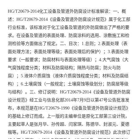
HG/T20679-2014化工设备及管道外防腐设计标准解读：一、概
述：
HG/T20679-2014《设备及管道外防腐设计规范》属于化工部
行业标准，该标准对于化工设备及管道的外防腐做出了严格的要
求。在设备及管道的表面处理、防腐涂料的选用、涂敷施工和检
测检验等方面做出了规定。
二、目次：1.总则；2.表面处理（表
面处理方法；表面处理等级；表面处理后的保护）；3.表面处理
要求（一般要求；防腐材料与表面处理等级）；4.大气腐蚀（大
气腐蚀程度分类；材料及防腐结构；隔热与防腐；防火与防
腐）；5.液体介质腐蚀（液体介质腐蚀程度分类；材料及防腐结
构）；6.土壤腐蚀（一般规定；土壤腐蚀等级划分；防腐层等级
与结构）。三、修订说明：HG/T20679-2014《设备及管道外防腐
设计规范》经工业与信息化部2014年7月9日以第47号公告批准发
布，本规范是在HG/T20679-1990《设备及管道外防腐设计规范》
的基础上修订而成。上一版的主编单位是原化工部第三设计院，
主要起草人是张月华、孙传超、闫家琪、陈德华、封淑元、夏德
楷等。HG/T20679-2014《设备及管道外防腐设计规范》此次修订