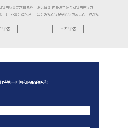
塑复合钢管的焊接方
SL/T432-2024水利工程压力（焊接）钢管
SL/T432-2
管较为常见的一种连接
的焊缝检验：1、压力钢管所有焊缝均应
一、出厂验收1
是结实而稳固，内外涂
进行焊缝外观质量检测。焊缝外观质量检
验收大纲；对提
·
测方法应符合G···
查，填写检验记··
看详情
查看详情
们将第一时间和您取的联系！