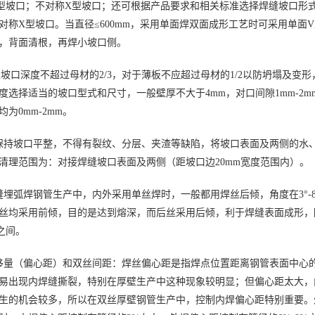
型坡口；不对称X型坡口；还可根据产品要求和相关标准选择焊缝坡口形
对称X型坡口。当直径≤600mm，采用单面焊双面成形工艺时可采用单面V
，背面清根，再焊小坡口侧。
型坡口深度不超过母材的2/3，对于薄板不应超过母材的1/2以防坍塌及变
度选择适当的坡口型式和尺寸，一般壁厚不大于4mm，对口间隙1mm-2mm
为0mm-2mm。
保持坡口平整，不得有裂纹、分层、夹渣等缺陷，将坡口表面及两侧的水
清理范围为：对接焊缝坡口表面及两侧（距坡口边20mm宽度范围内）。
缝埋弧焊钢管生产中，内外采用单丝焊时，一般都用焊丝后倾，角度在3°-
丝均采用前倾，目的是达到熔深，而后丝采用后倾，利于焊缝表面成形，降
°之间。
移量（偏心距）和双丝间距：焊丝偏心距是指焊点位置距离钢管表面中心
易出现内焊缝撕裂，特别在厚壁生产中这种现象较明显；但偏心距太大，
生的机会较多，所以在双丝厚壁钢管生产中，控制内焊偏心距特别重要。外