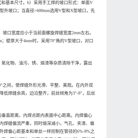
式和基本尺寸。b）采用手工焊的坡口形式：单面V
型外坡口；当直径>600mm选用V型和X型坡口，先
形，坡口宽度应小于当前面螺旋焊缝宽度2mm左右。
；壁厚大于4mm时，采用70°角的V型坡口，对口
、氧化物、油污、锈、熔渣等杂质清除干净，露出
8°之间，使焊缝外形光滑、平整、美观。在内外双
低焊缝余高，边沿整齐，前丝倾角为3°-8°，后丝
的垂直距离，内焊点距内表面中心距离。内焊偏心
内焊缝偏流严重，同时熔深减小，气孔、夹渣、偏
焊偏心距基本和单丝一样控制在管径的6%-8%之