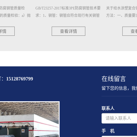
标准3PE防腐钢管技术要
关于给水涂塑复合钢管的质量要求和试验
深入解读-内外涂
应符合现行有关钢管
方法：一、质量要求：1、外观：给水涂
法：焊接连接是钢
的规定，并有出厂合
塑复合钢管内外壁应平整光滑、色泽均
方式，其主要特点
匀，无伤痕、针孔···
塑复合钢管的焊接··
详情
查看详情
查
在线留言
打：
15128769799
留下您的信息，我
联系人
手 机