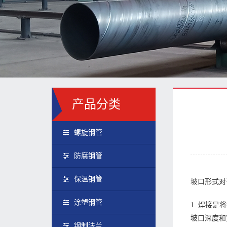
产品分类
螺旋钢管
防腐钢管
保温钢管
坡口形式对
涂塑钢管
1. 焊接
坡口深度和
钢制法兰