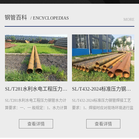
钢管百科
/ ENCYCLOPEDIAS
MORE
SL/T432-2024标准压力钢管焊接工艺要求
三层结构聚乙烯(3PE)防腐钢管质量检验
SL/T432-2024标准压力钢管焊接工艺
三层结构聚乙烯(3PE)防腐钢管质量检
要求：1、焊接时应对现场环境进行监
验：1、钢管表面处理的质量检验：
测。出现下列任一情况时，采取相应
a）抛(喷)射除锈后的钢管应逐根进行
措施后方可焊接：a）气体···
表面除锈等级检验,用GB/T···
查看详情
查看详情