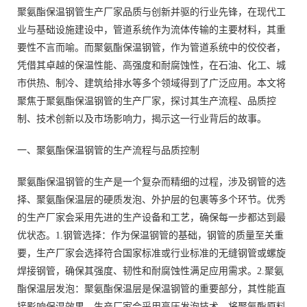
聚氨酯保温钢管生产厂家品质与创新并驱的行业先锋，在现代工
业与基础设施建设中，管道系统作为流体传输的主要材料，其重
要性不言而喻。而聚氨酯保温钢管，作为管道系统中的佼佼者，
凭借其卓越的保温性能、高强度和耐腐蚀性，在石油、化工、城
市供热、制冷、建筑给排水等多个领域得到了广泛应用。本文将
聚焦于聚氨酯保温钢管的生产厂家，探讨其生产流程、品质控
制、技术创新以及市场影响力，揭示这一行业背后的故事。
一、聚氨酯保温钢管的生产流程与品质控制
聚氨酯保温钢管的生产是一个复杂而精细的过程，涉及钢管的选
择、聚氨酯保温层的硬质发泡、外护层的包裹等多个环节。优秀
的生产厂家会采用先进的生产设备和工艺，确保每一步都达到最
优状态。1.钢管选择：作为保温钢管的基础，钢管的质量至关重
要，生产厂家会选择符合国家标准或行业标准的无缝钢管或螺旋
焊接钢管，确保其强度、韧性和耐腐蚀性满足应用需求。2.聚氨
酯保温层发泡：聚氨酯保温层是保温钢管的重要部分，其性能直
接影响保温效果。生产厂家会采用高压发泡技术，将聚氨酯原料