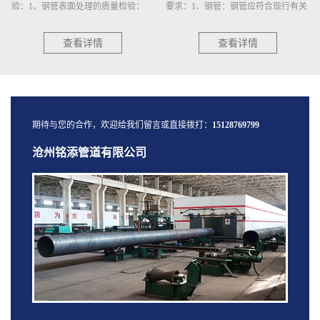
验：1、钢管表面处理的质量检验：
要求：1、钢管：钢管应符合现行有关
a）抛(喷)射除锈后的钢管应逐根进行
钢管标准或订货技术条件的规定，并
表面除锈等级检验,用GB/T···
有出厂合格证。2、应对钢···
查看详情
查看详情
期待与您的合作，欢迎给我们留言或直接拨打：
15128769799
沧州铭添管道有限公司