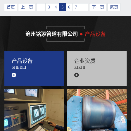
首页
上一页
···
3
4
5
6
7
···
下一页
尾页
沧州铭添管道有限公司
产品设备
产品设备
企业资质
SHEBEI
ZIZHI