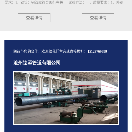
要求：1、钢管：钢管应符合现行有关
试验方法：一、质量要求：1、外观：
钢管标准或订货技术条件的规定，并
给水涂塑复合钢管内外壁应平整光
有出厂合格证。2、应对钢···
滑、色泽均匀，无伤痕、针孔···
查看详情
查看详情
期待与您的合作，欢迎给我们留言或直接拨打：
15128769799
沧州铭添管道有限公司