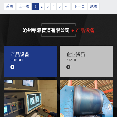
首页
上一页
1
2
3
4
5
···
下一页
尾页
沧州铭添管道有限公司
产品设备
产品设备
企业资质
SHEBEI
ZIZHI